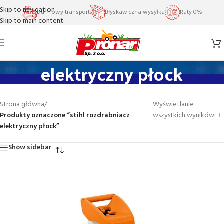
Skip to navigation
Darmowy transport
Błyskawiczna wysyłka
Raty 0%
Skip to main content
stihl rozdrabniacz
elektryczny płock
Strona główna
/
Wyświetlanie
Produkty oznaczone “stihl rozdrabniacz
wszystkich wyników: 3
elektryczny płock”
Show sidebar