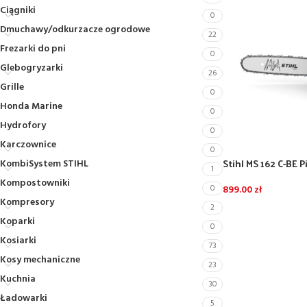
Ciągniki
0
Dmuchawy/odkurzacze ogrodowe
22
Frezarki do pni
0
Glebogryzarki
26
Grille
0
Honda Marine
0
Hydrofory
0
Karczownice
0
Stihl MS 162 C-BE 
KombiSystem STIHL
1
(35cm:3/8:1,1)
Kompostowniki
0
899.00
zł
Kompresory
2
Koparki
0
Kosiarki
73
Kosy mechaniczne
23
Kuchnia
30
Ładowarki
5