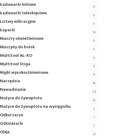
Ładowarki kołowe
0
Ładowarki teleskopowe
0
Listwy wibracyjne
0
Łuparki
16
Maszty oświetleniowe
0
Maszyny do boisk
0
Multitool AL-KO
0
Multitool Stiga
0
Myjki wysokociśnieniowe
11
Narzędzia
95
Nawadnianie
24
Nożyce do żywopłotu
25
Nożyce do żywopłotu na wysięgniku
2
Odkurzacze
7
Odśnieżarki
2
Oleje
21