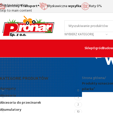
Skip to navigation
Darmowy
Transport*
Błyskawiczna
wysyłka
Raty 0%
Skip to main content
WYBIERZ KATEGORIĘ
w
Sklep
Ogród
Budow
KATEGORIE PRODUKTÓW
Strona główna
/
Produkty oznaczon
Agregaty
pilarka”
0
Akcesoria
1
Akcesoria do przecinarek
2
Akumulatory
10