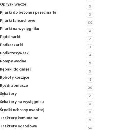
Opryskiwacze
0
Pilarki do betonu i przecinarki
0
Pilarki łańcuchowe
102
Pilarki na wysięgniku
0
Podcinarki
2
Podkaszarki
3
Podkrzesywarki
4
Pompy wodne
0
Rębaki do gałęzi
0
Roboty koszące
13
Rozdrabniacze
26
Sekatory
2
Sekatory na wysięgniku
0
Środki ochrony osobitej
0
Traktory komunalne
0
Traktory ogrodowe
54