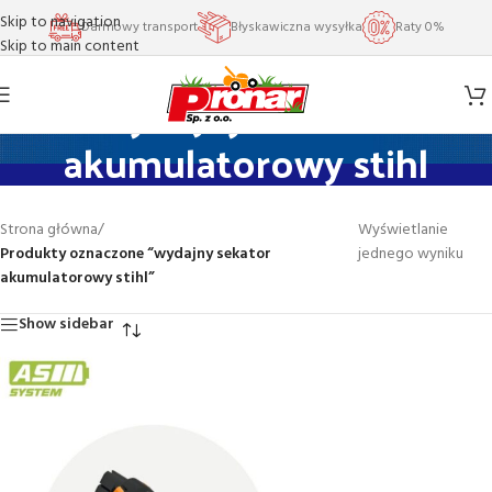
Skip to navigation
Darmowy transport
Błyskawiczna wysyłka
Raty 0%
Skip to main content
wydajny sekator
akumulatorowy stihl
Strona główna
/
Wyświetlanie
Produkty oznaczone “wydajny sekator
jednego wyniku
akumulatorowy stihl”
Show sidebar