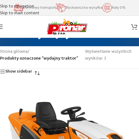
Skip to navigation
Darmowy transport
Błyskawiczna wysyłka
Raty 0%
Skip to main content
wydajny traktor
Strona główna
/
Wyświetlanie wszystkich
Produkty oznaczone “wydajny traktor”
wyników: 3
Show sidebar