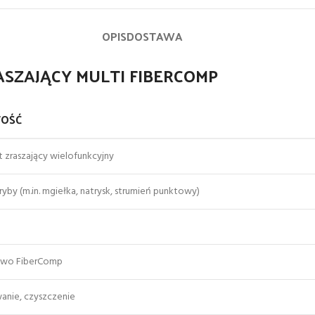
OPIS
DOSTAWA
RASZAJĄCY MULTI FIBERCOMP
OŚĆ
t zraszający wielofunkcyjny
ryby (m.in. mgiełka, natrysk, strumień punktowy)
ywo FiberComp
anie, czyszczenie