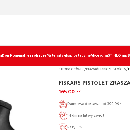
a
Dom
Komunalne i rolnicze
Materiały eksploatacyjne
Akcesoria
STIHL
O nas
B
Strona główna
/
Nawadnianie
/
Pistolety
/
FISKARS PISTOLET ZRASZ
165.00
zł
Darmowa dostawa od 399,99zł
14 dni na latwy zwrot
Raty 0%