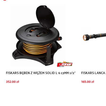
FISKARS BĘBEN Z WĘŻEM SOLID L 6 13MM 1/2″
FISKARS LANCA
30M
165.00
zł
352.00
zł