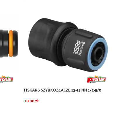
FISKARS SZYBKOZŁĄCZE 13-15 MM 1/2-5/8
FISKAR
FIBERCOMP
1/2″-5/
38.00
zł
47.00
z