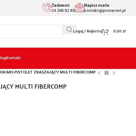
Zadzwoń
Napisz maila
24 268 82 89
kontakt@pronar.net.pl
Loguj / Rejestruj
0.00
zł
log
Kontakt
FISKARS PISTOLET ZRASZAJĄCY MULTI FIBERCOMP
AJĄCY MULTI FIBERCOMP