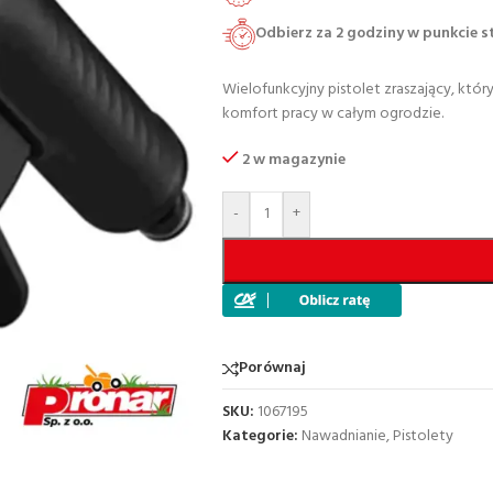
Odbierz za 2 godziny w punkcie 
Wielofunkcyjny pistolet zraszający, któ
komfort pracy w całym ogrodzie.
2 w magazynie
-
+
Porównaj
SKU:
1067195
Kategorie:
Nawadnianie
,
Pistolety