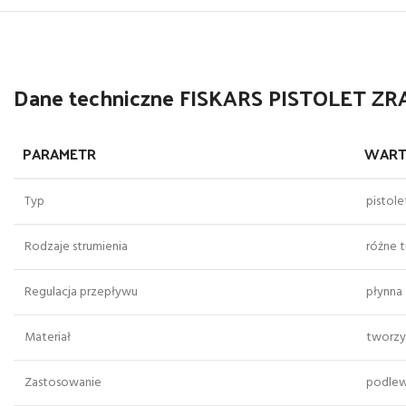
Dane techniczne FISKARS PISTOLET Z
PARAMETR
WART
Typ
pistole
Rodzaje strumienia
różne t
Regulacja przepływu
płynna
Materiał
tworz
Zastosowanie
podlew