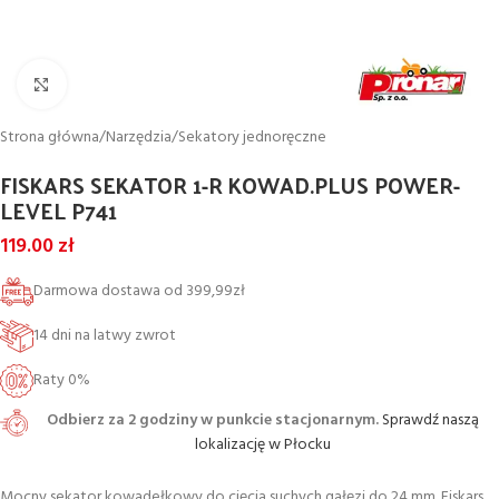
Powiększ
Strona główna
/
Narzędzia
/
Sekatory jednoręczne
FISKARS SEKATOR 1-R KOWAD.PLUS POWER-
LEVEL P741
119.00
zł
Darmowa dostawa od 399,99zł
14 dni na latwy zwrot
Raty 0%
Odbierz za 2 godziny w punkcie stacjonarnym.
Sprawdź naszą
lokalizację w Płocku
Mocny sekator kowadełkowy do cięcia suchych gałęzi do 24 mm. Fiskars