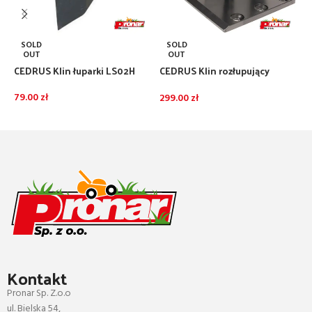
F
SOLD
SOLD
N
OUT
OUT
CEDRUS Klin łuparki LS02H
CEDRUS Klin rozłupujący
2
poszerzany łuparka LS08
79.00
zł
299.00
zł
DOWIEDZ SIĘ WIĘCEJ
DOWIEDZ SIĘ WIĘCEJ
Kontakt
Pronar Sp. Z.o.o
ul. Bielska 54,