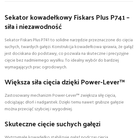
Sekator kowadełkowy Fiskars Plus P741 –
siła i niezawodność
Sekator Fiskars Plus P741 to solidne narzędzie przeznaczone do cięcia
suchych, twardych gałęzi. Konstrukcja kowadełkowa sprawia, że gałąź
jest dociskana do podstawy, co pozwala na skuteczne i precyzyjne
cięcie bez nadmiernego wysiłku. To idealny wybór do bardziej
wymagających prac ogrodowych.
Większa siła cięcia dzięki Power-Lever™
Zastosowany mechanizm Power-Lever™ zwiększa siłę cięcia,
odciążając dłoń i nadgarstek. Dzięki temu nawet grubsze gałęzie
można przeciąć szybciej i wygodniej.
Skuteczne cięcie suchych gałęzi
Wytrzymałe kowadełko stabilizuje gałąź podczas cięcia,