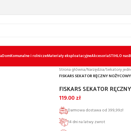
a
Dom
Komunalne i rolnicze
Materiały eksploatacyjne
Akcesoria
STIHL
O nas
B
Strona główna
/
Narzędzia
/
Sekatory jed
FISKARS SEKATOR RĘCZNY NOŻYCOWY 
FISKARS SEKATOR RĘCZN
119.00
zł
Darmowa dostawa od 399,99zł
14 dni na latwy zwrot