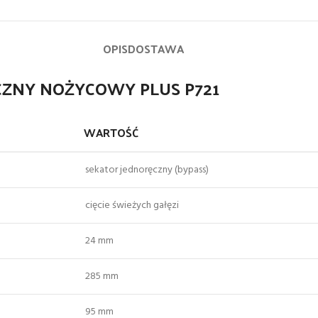
OPIS
DOSTAWA
ĘCZNY NOŻYCOWY PLUS P721
WARTOŚĆ
sekator jednoręczny (bypass)
cięcie świeżych gałęzi
24 mm
285 mm
95 mm