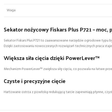
Waga
Sekator nożycowy Fiskars Plus P721 – moc, p
Sekator Fiskars Plus P721 to zaawansowane narzędzie ogrodowe typu byp
Dzięki zastosowaniu nowoczesnych rozwiązań technicznych praca staje si
Większa siła cięcia dzięki PowerLever™
Mechanizm PowerLever™ zwiększa siłę cięcia, co pozwala na łatwe prze
Czyste i precyzyjne cięcie
Hartowane ostrza z powłoką redukującą tarcie zapewniają płynne, czyst