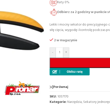
Raty 0%
Odbierz za 2 godziny w punkcie 
Lekki i mocny sekator do precyzyjnego ci
siłę cięcia, wygodę i kontrolę podczas pr
2 w magazynie
-
+
Porównaj
SKU:
1057170
Kategorie:
Narzędzia
,
Sekatory jednorę