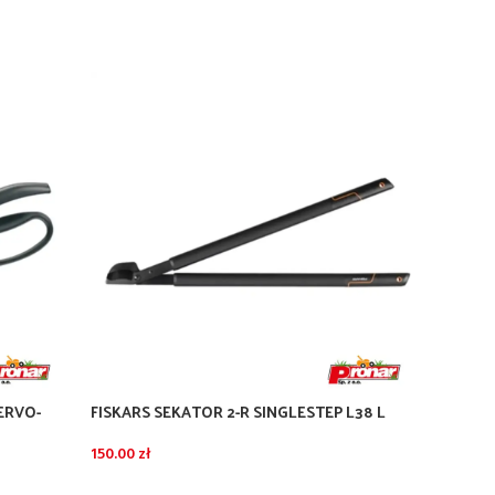
ERVO-
FISKARS SEKATOR 2-R SINGLESTEP L38 L
FISKAR
HOOK
130.00
150.00
zł