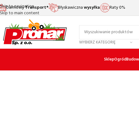
Skip to navigation
Darmowy
Transport*
Błyskawiczna
wysyłka
Raty 0%
Skip to main content
WYBIERZ KATEGORIĘ
Sklep
Ogród
Budow