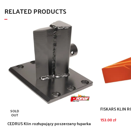
RELATED PRODUCTS
FISKARS KLIN
SOLD
200
OUT
153.00
zł
CEDRUS Klin rozłupujący poszerzany łuparka
LS08