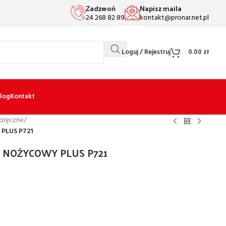
Zadzwoń
Napisz maila
24 268 82 89
kontakt@pronar.net.pl
Loguj / Rejestruj
0.00
zł
log
Kontakt
noręczne
/
PLUS P721
Y NOŻYCOWY PLUS P721