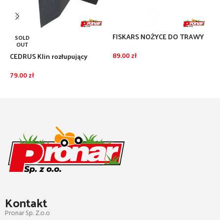
FISKARS NOŻYCE DO TRAWY
F
SOLD
S50 /111090/
P
OUT
CEDRUS Klin rozłupujący
89.00
zł
3
łuparki LS07V
DODAJ DO KOSZYKA
79.00
zł
DOWIEDZ SIĘ WIĘCEJ
Kontakt
Pronar Sp. Z.o.o