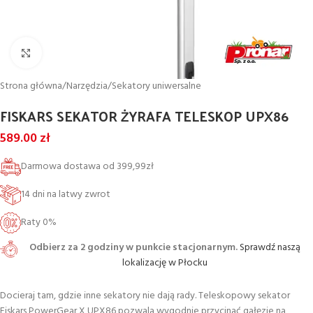
Powiększ
Strona główna
/
Narzędzia
/
Sekatory uniwersalne
FISKARS SEKATOR ŻYRAFA TELESKOP UPX86
589.00
zł
Darmowa dostawa od 399,99zł
14 dni na latwy zwrot
Raty 0%
Odbierz za 2 godziny w punkcie stacjonarnym.
Sprawdź naszą
lokalizację w Płocku
Docieraj tam, gdzie inne sekatory nie dają rady. Teleskopowy sekator
Fiskars PowerGear X UPX86 pozwala wygodnie przycinać gałęzie na