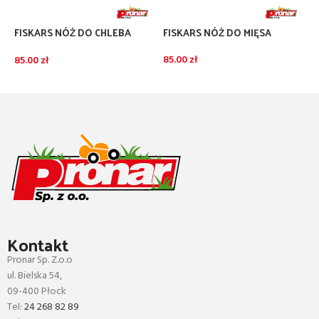
FISKARS NÓŻ DO CHLEBA
FISKARS NÓŻ DO MIĘSA
F
FUNCTIONAL FORM
Z
85.00
zł
85.00
zł
5
DODAJ DO KOSZYKA
DODAJ DO KOSZYKA
Kontakt
Pronar Sp. Z.o.o
ul. Bielska 54,
09-400 Płock
Tel:
24 268 82 89