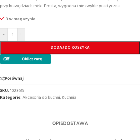
przy krawędziach miski. Prosta, wygodna i niezwykle praktyczna.
3 w magazynie
-
+
DODAJ DO KOSZYKA
Porównaj
SKU:
1023615
Kategorie:
Akcesoria do kuchni
,
Kuchnia
OPIS
DOSTAWA