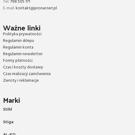
Tel:
798 505 171
E-mail:
kontakt@pronar.net.pl
Ważne linki
Polityka prywatności
Regulamin sklepu
Regulamin konta
Regulamin newsletter
Formy płatności
Czas i koszty dostawy
Czas realizacji zamówienia
Zwroty i reklamacje
Marki
Stihl
Stiga
AL-KO