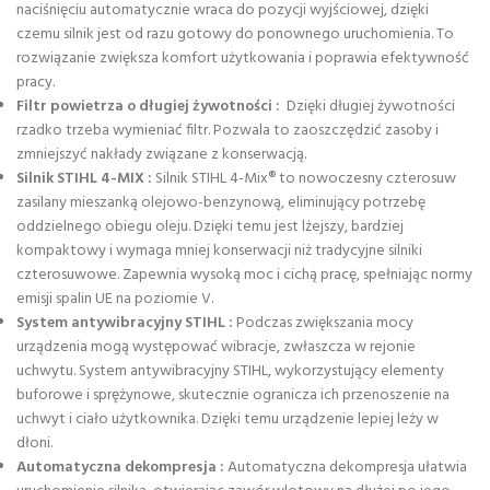
naciśnięciu automatycznie wraca do pozycji wyjściowej, dzięki
czemu silnik jest od razu gotowy do ponownego uruchomienia. To
rozwiązanie zwiększa komfort użytkowania i poprawia efektywność
pracy.
Filtr powietrza o długiej żywotności :
Dzięki długiej żywotności
rzadko trzeba wymieniać filtr. Pozwala to zaoszczędzić zasoby i
zmniejszyć nakłady związane z konserwacją.
Silnik STIHL 4-MIX :
Silnik STIHL 4-Mix® to nowoczesny czterosuw
zasilany mieszanką olejowo-benzynową, eliminujący potrzebę
oddzielnego obiegu oleju. Dzięki temu jest lżejszy, bardziej
kompaktowy i wymaga mniej konserwacji niż tradycyjne silniki
czterosuwowe. Zapewnia wysoką moc i cichą pracę, spełniając normy
emisji spalin UE na poziomie V.
System antywibracyjny STIHL :
Podczas zwiększania mocy
urządzenia mogą występować wibracje, zwłaszcza w rejonie
uchwytu. System antywibracyjny STIHL, wykorzystujący elementy
buforowe i sprężynowe, skutecznie ogranicza ich przenoszenie na
uchwyt i ciało użytkownika. Dzięki temu urządzenie lepiej leży w
dłoni.
Automatyczna dekompresja :
Automatyczna dekompresja ułatwia