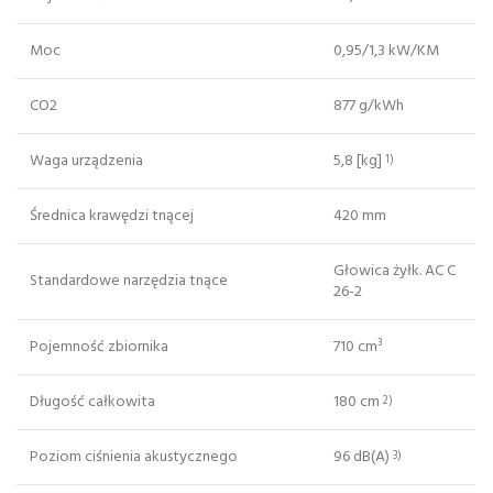
Moc
0,95/1,3 kW/KM
CO2
877 g/kWh
Waga urządzenia
5,8 [kg]
1)
Średnica krawędzi tnącej
420 mm
Głowica żyłk. AC C
Standardowe narzędzia tnące
26-2
Pojemność zbiornika
710 cm³
Długość całkowita
180 cm
2)
Poziom ciśnienia akustycznego
96 dB(A)
3)