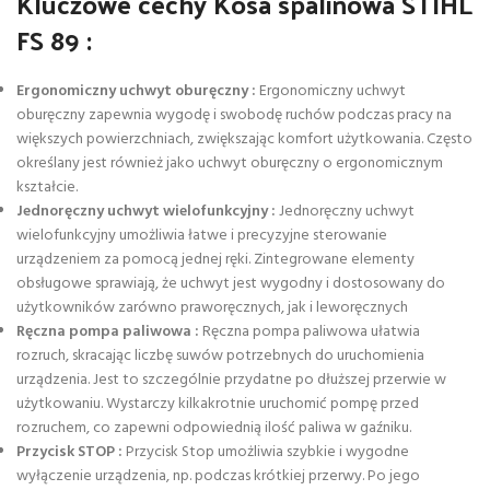
Kluczowe cechy Kosa spalinowa STIHL
FS 89 :
Ergonomiczny uchwyt oburęczny :
Ergonomiczny uchwyt
oburęczny zapewnia wygodę i swobodę ruchów podczas pracy na
większych powierzchniach, zwiększając komfort użytkowania. Często
określany jest również jako uchwyt oburęczny o ergonomicznym
kształcie.
Jednoręczny uchwyt wielofunkcyjny :
Jednoręczny uchwyt
wielofunkcyjny umożliwia łatwe i precyzyjne sterowanie
urządzeniem za pomocą jednej ręki. Zintegrowane elementy
obsługowe sprawiają, że uchwyt jest wygodny i dostosowany do
użytkowników zarówno praworęcznych, jak i leworęcznych
Ręczna pompa paliwowa :
Ręczna pompa paliwowa ułatwia
rozruch, skracając liczbę suwów potrzebnych do uruchomienia
urządzenia. Jest to szczególnie przydatne po dłuższej przerwie w
użytkowaniu. Wystarczy kilkakrotnie uruchomić pompę przed
rozruchem, co zapewni odpowiednią ilość paliwa w gaźniku.
Przycisk STOP :
Przycisk Stop umożliwia szybkie i wygodne
wyłączenie urządzenia, np. podczas krótkiej przerwy. Po jego