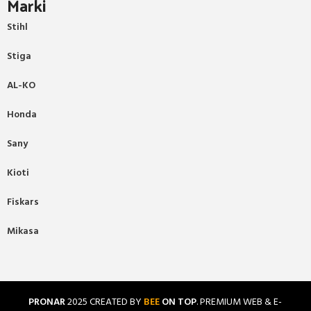
Marki
Stihl
Stiga
AL-KO
Honda
Sany
Kioti
Fiskars
Mikasa
PRONAR
2025 CREATED BY
BEE
ON TOP
. PREMIUM WEB & E-