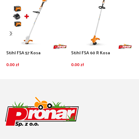
Stihl FSA 57 Kosa
Stihl FSA 60 R Kosa
S
akumulatorowa – zestaw z 2
akumulatorowa – bez
a
akumulatorami AK10 i
akumulatora i ładowarki
a
0.00
zł
0.00
zł
0
ładowarką AL101
ł
DODAJ DO KOSZYKA
DODAJ DO KOSZYKA