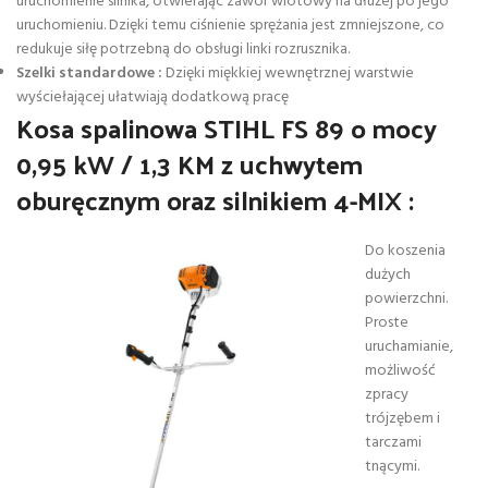
uruchomienie silnika, otwierając zawór wlotowy na dłużej po jego
uruchomieniu. Dzięki temu ciśnienie sprężania jest zmniejszone, co
redukuje siłę potrzebną do obsługi linki rozrusznika.
Szelki standardowe :
Dzięki miękkiej wewnętrznej warstwie
wyściełającej ułatwiają dodatkową pracę
Kosa spalinowa STIHL FS 89 o mocy
0,95 kW / 1,3 KM z uchwytem
oburęcznym oraz silnikiem 4-MIX :
Do koszenia
dużych
powierzchni.
Proste
uruchamianie,
możliwość
zpracy
trójzębem i
tarczami
tnącymi.