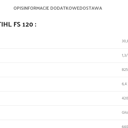
OPIS
INFORMACJE DODATKOWE
DOSTAWA
IHL FS 120 :
30,
1,3
825
6,4
42
Gło
640