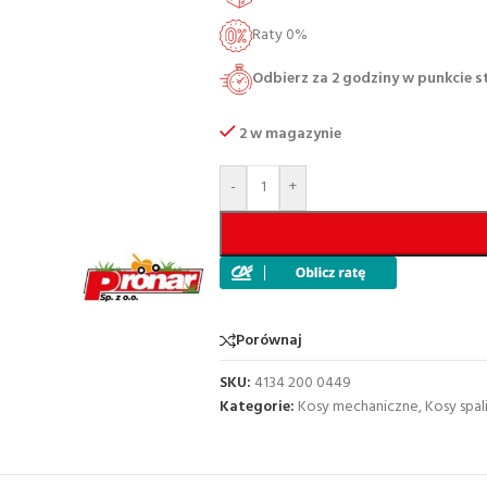
Raty 0%
Odbierz za 2 godziny w punkcie 
2 w magazynie
-
+
Porównaj
SKU:
4134 200 0449
Kategorie:
Kosy mechaniczne
,
Kosy spa