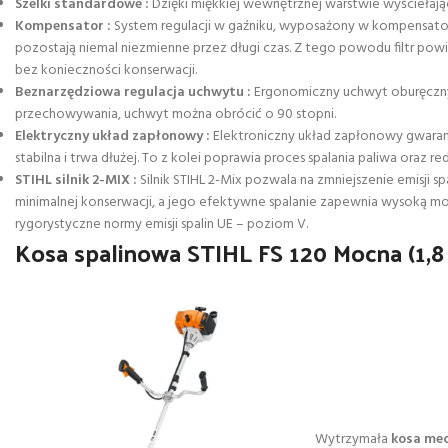
Szelki standardowe :
Dzięki miękkiej wewnętrznej warstwie wyściełaj
Kompensator :
System regulacji w gaźniku, wyposażony w kompensator, 
pozostają niemal niezmienne przez długi czas. Z tego powodu filtr pow
bez konieczności konserwacji.
Beznarzędziowa regulacja uchwytu :
Ergonomiczny uchwyt oburęczny 
przechowywania, uchwyt można obrócić o 90 stopni.
Elektryczny układ zapłonowy :
Elektroniczny układ zapłonowy gwarant
stabilna i trwa dłużej. To z kolei poprawia proces spalania paliwa oraz red
STIHL silnik 2-MIX :
Silnik STIHL 2-Mix pozwala na zmniejszenie emisji s
minimalnej konserwacji, a jego efektywne spalanie zapewnia wysoką moc 
rygorystyczne normy emisji spalin UE – poziom V.
Kosa spalinowa STIHL FS 120 Mocna (1
Wytrzymała
kosa mec