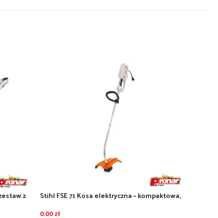
zestaw z
Stihl FSE 71 Kosa elektryczna – kompaktowa,
Stihl O
wytrzymała
0.00
zł
0.00
zł