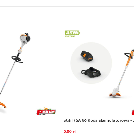
Stihl FSA 30 Kosa akumulatorowa – 
akumulatorem AS 2 i ładowarką AL1
0.00
zł