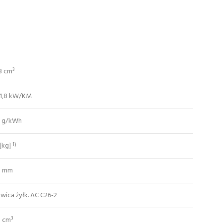
8 cm³
/1,8 kW/KM
 g/kWh
 [kg]
1)
0 mm
wica żyłk. AC C26-2
 cm³