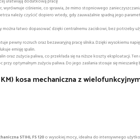
ącej ułatwiają dodatkową pracę
wyrównuje ciśnienie, co sprawia, że mimo stopniowego zanieczyszczania fil
ietrza należy czyścić dopiero wtedy, gdy zauważalnie spadną jego parame
można łatwo dopasować dzięki centralnemu zaciskowi, bez potrzeby użyc
uje pewny rozruch oraz bezawaryjną pracę silnika. Dzięki wysokiemu napi
ukuje emisję spalin.
palin oraz zużycia paliwa, co przekłada się na niższe koszty eksploatacji.
przy optymalnym zużyciu paliwa. Do jego zasilania stosuje się mieszankę be
,8 KM) kosa mechaniczna z wielofunkcyjn
haniczna STIHL FS 120
o wysokiej mocy, idealna do intensywnego użytk