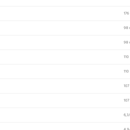
176
98 
98 
110
110
107
107
6,3
4,9