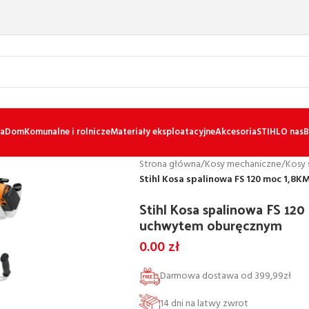
a
Dom
Komunalne i rolnicze
Materiały eksploatacyjne
Akcesoria
STIHL
O nas
B
Strona główna
/
Kosy mechaniczne
/
Kosy 
Stihl Kosa spalinowa FS 120 moc 1,8
Stihl Kosa spalinowa FS 120
uchwytem oburęcznym
0.00
zł
Darmowa dostawa od 399,99zł
14 dni na latwy zwrot