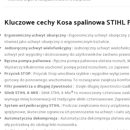
Kluczowe cechy Kosa spalinowa STIHL F
Ergonomiczny uchwyt oburęczny :
Ergonomiczny uchwyt oburęczny za
również jako uchwyt oburęczny o ergonomicznym kształcie.
Jednoręczny uchwyt wielofunkcyjny :
Jednoręczny uchwyt wielofunkcy
uchwyt jest wygodny i dostosowany do użytkowników zarówno praworę
Ręczna pompa paliwowa :
Ręczna pompa paliwowa ułatwia rozruch, skr
Wystarczy kilkakrotnie uruchomić pompę przed rozruchem, co zapewni 
Przycisk STOP :
Przycisk Stop umożliwia szybkie i wygodne wyłączenie u
gotowy do ponownego uruchomienia. To rozwiązanie zwiększa komfort
Filtr powietrza o długiej żywotności :
Dzięki długiej żywotności rzadk
Silnik STIHL 4-MIX :
Silnik STIHL 4-Mix® to nowoczesny czterosuw zasil
wymaga mniej konserwacji niż tradycyjne silniki czterosuwowe. Zapewnia 
System antywibracyjny STIHL :
Podczas zwiększania mocy urządzenia 
sprężynowe, skutecznie ogranicza ich przenoszenie na uchwyt i ciało uży
Automatyczna dekompresja :
Automatyczna dekompresja ułatwia urucho
siłę potrzebną do obsługi linki rozrusznika.