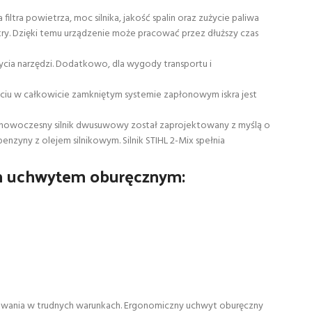
tra powietrza, moc silnika, jakość spalin oraz zużycie paliwa
try. Dzięki temu urządzenie może pracować przez dłuższy czas
ia narzędzi. Dodatkowo, dla wygody transportu i
ęciu w całkowicie zamkniętym systemie zapłonowym iskra jest
 Ten nowoczesny silnik dwusuwowy został zaprojektowany z myślą o
nzyny z olejem silnikowym. Silnik STIHL 2-Mix spełnia
ym uchwytem oburęcznym:
owania w trudnych warunkach. Ergonomiczny uchwyt oburęczny