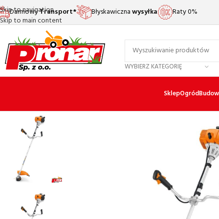
Skip to navigation
Darmowy
Transport*
Błyskawiczna
wysyłka
Raty 0%
Skip to main content
WYBIERZ KATEGORIĘ
Sklep
Ogród
Budow