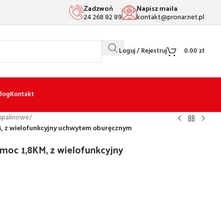
Zadzwoń
Napisz maila
24 268 82 89
kontakt@pronar.net.pl
Loguj / Rejestruj
0.00
zł
log
Kontakt
spalinowe
/
KM, z wielofunkcyjny uchwytem oburęcznym
 moc 1,8KM, z wielofunkcyjny