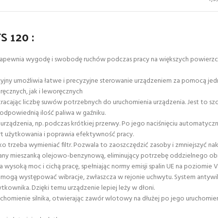
S 120 :
pewnia wygodę i swobodę ruchów podczas pracy na większych powierzchni
jny umożliwia łatwe i precyzyjne sterowanie urządzeniem za pomocą jedn
cznych, jak i leworęcznych
acając liczbę suwów potrzebnych do uruchomienia urządzenia. Jest to sz
odpowiednią ilość paliwa w gaźniku.
rządzenia, np. podczas krótkiej przerwy. Po jego naciśnięciu automatycznie
 użytkowania i poprawia efektywność pracy.
o trzeba wymieniać filtr. Pozwala to zaoszczędzić zasoby i zmniejszyć na
any mieszanką olejowo-benzynową, eliminujący potrzebę oddzielnego obieg
wysoką moc i cichą pracę, spełniając normy emisji spalin UE na poziomie V
mogą występować wibracje, zwłaszcza w rejonie uchwytu. System antywib
tkownika. Dzięki temu urządzenie lepiej leży w dłoni.
mienie silnika, otwierając zawór wlotowy na dłużej po jego uruchomieniu.