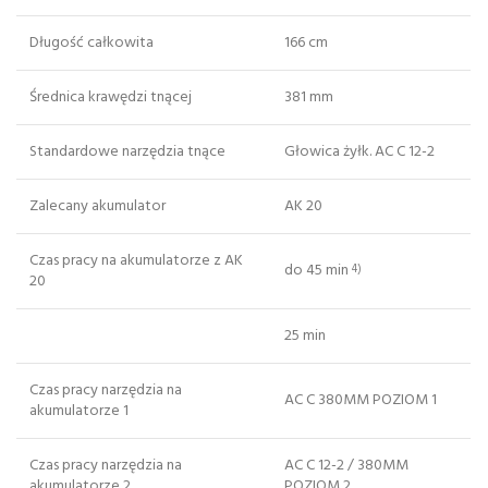
Długość całkowita
166 cm
Średnica krawędzi tnącej
381 mm
Standardowe narzędzia tnące
Głowica żyłk. AC C 12-2
Zalecany akumulator
AK 20
Czas pracy na akumulatorze z AK
do 45 min
4)
20
25 min
Czas pracy narzędzia na
AC C 380MM POZIOM 1
akumulatorze 1
Czas pracy narzędzia na
AC C 12-2 / 380MM
akumulatorze 2
POZIOM 2