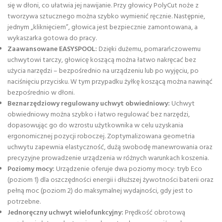
się w dłoni, co ułatwia jej nawijanie. Przy głowicy PolyCut noże z
tworzywa sztucznego można szybko wymienić ręcznie. Następnie,
jednym „kliknięciem”, głowica jest bezpiecznie zamontowana, a
wykaszarka gotowa do pracy.
Zaawansowane EASYSPOOL:
Dzięki dużemu, pomarańczowemu
uchwytowi tarczy, głowicę koszącą można łatwo nakręcać bez
użycia narzędzi – bezpośrednio na urządzeniu lub po wyjęciu, po
naciśnięciu przycisku. W tym przypadku żyłkę koszącą można nawinąć
bezpośrednio w dłoni.
Beznarzędziowy regulowany uchwyt obwiedniowy:
Uchwyt
obwiedniowy można szybko i łatwo regulować bez narzędzi,
dopasowując go do wzrostu użytkownika w celu uzyskania
ergonomicznej pozycji roboczej. Zoptymalizowana geometria
uchwytu zapewnia elastyczność, dużą swobodę manewrowania oraz
precyzyjne prowadzenie urządzenia w różnych warunkach koszenia.
Poziomy mocy:
Urządzenie oferuje dwa poziomy mocy: tryb Eco
(poziom 1) dla oszczędności energii i dłuższej żywotności baterii oraz
pełną moc (poziom 2) do maksymalnej wydajności, gdy jest to
potrzebne.
Jednoręczny uchwyt wielofunkcyjny:
Prędkość obrotową