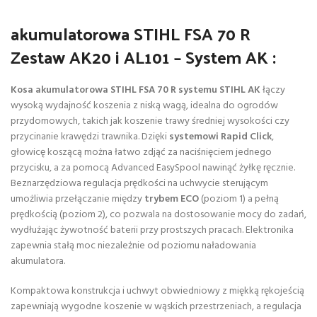
akumulatorowa STIHL FSA 70 R
Zestaw AK20 i AL101 – System AK :
Kosa akumulatorowa STIHL FSA 70 R systemu STIHL AK
łączy
wysoką wydajność koszenia z niską wagą, idealna do ogrodów
przydomowych, takich jak koszenie trawy średniej wysokości czy
przycinanie krawędzi trawnika. Dzięki
systemowi Rapid Click
,
głowicę koszącą można łatwo zdjąć za naciśnięciem jednego
przycisku, a za pomocą Advanced EasySpool nawinąć żyłkę ręcznie.
Beznarzędziowa regulacja prędkości na uchwycie sterującym
umożliwia przełączanie między
trybem ECO
(poziom 1) a pełną
prędkością (poziom 2), co pozwala na dostosowanie mocy do zadań,
wydłużając żywotność baterii przy prostszych pracach. Elektronika
zapewnia stałą moc niezależnie od poziomu naładowania
akumulatora.
Kompaktowa konstrukcja i uchwyt obwiedniowy z miękką rękojeścią
zapewniają wygodne koszenie w wąskich przestrzeniach, a regulacja