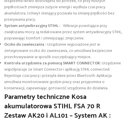
urządzenia łatwo dostosujesz do potrzeb, co przy niższych
prędkościach zmniejsza zużycie energii i wydłuża czas pracy
akumulatora. Uchwyt sterujący pozwala na zmianę prędkości bez
przerywania pracy.
System antywibracyjny STIHL :
Wibracje powstające przy
zwiększaniu mocy są redukowane przez system antywibracyjny STIHL,
poprawiając komfort i zmniejszając zmęczenie.
Oczko do zawieszania
:
Urządzenie wyposażone jest w
zintegrowane oczko do zawieszania, co umożliwia bezpieczne
przechowywanie w sposób oszczędzający miejsce.
Kontrola urządzenia za pomocą SMART CONNECTOR:
Urządzenie
współpracuje ze Smart Connector i aplikacją STIHL connected.
Rejestruje czas pracy i przesyła dane przez Bluetooth. Aplikacja
umożliwia monitorowanie godzin pracy oraz przypomina o
konserwacji, zapewniając gotowość urządzenia do działania.
Parametry techniczne Kosa
akumulatorowa STIHL FSA 70 R
Zestaw AK20 i AL101 – System AK :