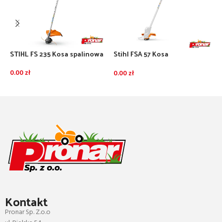
STIHL FS 235 Kosa spalinowa
Stihl FSA 57 Kosa
S
akumulatorowa – bez
a
akumulatora i ładowarki
a
0.00
zł
0.00
zł
0
ł
DODAJ DO KOSZYKA
DODAJ DO KOSZYKA
Kontakt
Pronar Sp. Z.o.o