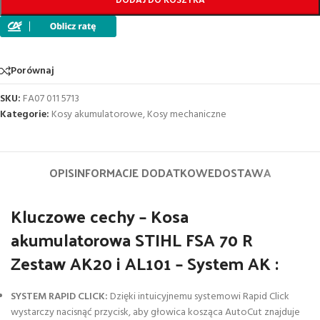
DODAJ DO KOSZYKA
Porównaj
SKU:
FA07 011 5713
Kategorie:
Kosy akumulatorowe
,
Kosy mechaniczne
OPIS
INFORMACJE DODATKOWE
DOSTAWA
Kluczowe cechy – Kosa
akumulatorowa STIHL FSA 70 R
Zestaw AK20 i AL101 – System AK :
SYSTEM RAPID CLICK:
Dzięki intuicyjnemu systemowi Rapid Click
wystarczy nacisnąć przycisk, aby głowica kosząca AutoCut znajduje