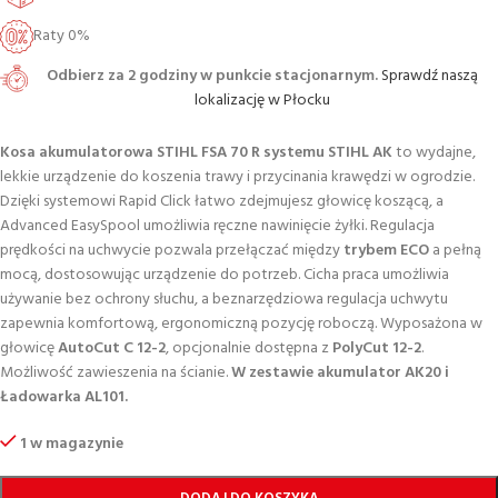
Raty 0%
Odbierz za 2 godziny w punkcie stacjonarnym.
Sprawdź naszą
lokalizację w Płocku
Kosa akumulatorowa STIHL FSA 70 R systemu STIHL AK
to wydajne,
lekkie urządzenie do koszenia trawy i przycinania krawędzi w ogrodzie.
Dzięki systemowi Rapid Click łatwo zdejmujesz głowicę koszącą, a
Advanced EasySpool umożliwia ręczne nawinięcie żyłki. Regulacja
prędkości na uchwycie pozwala przełączać między
trybem ECO
a pełną
mocą, dostosowując urządzenie do potrzeb. Cicha praca umożliwia
używanie bez ochrony słuchu, a beznarzędziowa regulacja uchwytu
zapewnia komfortową, ergonomiczną pozycję roboczą. Wyposażona w
głowicę
AutoCut C 12-2
, opcjonalnie dostępna z
PolyCut 12-2
.
Możliwość zawieszenia na ścianie.
W zestawie akumulator AK20 i
Ładowarka AL101.
1 w magazynie