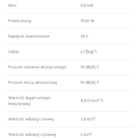
Moc
0,8 kW
Pobór mocy
1000 W
Napięcie znamionowe
36 V
Ciężar
2,7 [kg]
1)
Poziom ciśnienia akustycznego
76 dB(A)
2)
Poziom mocy akustycznej
91 dB(A)
2)
Wartość drgań uchwyt
4,9/2 m/s²
3)
lewy/prawy
Wartość wibracji z lewej
3,8 m/s²
Wartość wibracji z prawej
2 m/s²