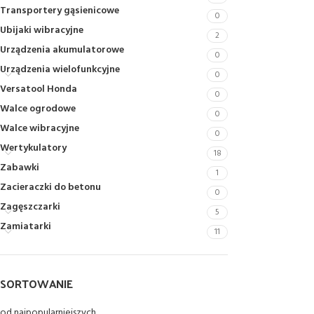
Transportery gąsienicowe
0
Ubijaki wibracyjne
2
Urządzenia akumulatorowe
0
Urządzenia wielofunkcyjne
0
Versatool Honda
0
Walce ogrodowe
0
Walce wibracyjne
0
Wertykulatory
18
Zabawki
1
Zacieraczki do betonu
0
Zagęszczarki
5
Zamiatarki
11
SORTOWANIE
od najpopularniejszych