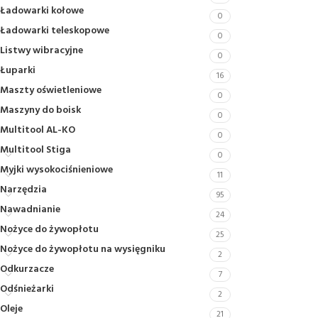
Ładowarki kołowe
0
Ładowarki teleskopowe
0
Listwy wibracyjne
0
Łuparki
16
Maszty oświetleniowe
0
Maszyny do boisk
0
Multitool AL-KO
0
Multitool Stiga
0
Myjki wysokociśnieniowe
11
Narzędzia
95
Nawadnianie
24
Nożyce do żywopłotu
25
Nożyce do żywopłotu na wysięgniku
2
Odkurzacze
7
Odśnieżarki
2
Oleje
21