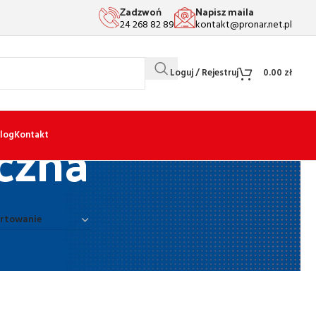
Zadzwoń
Napisz maila
24 268 82 89
kontakt@pronar.net.pl
Loguj / Rejestruj
0.00
zł
czna
log
Kontakt