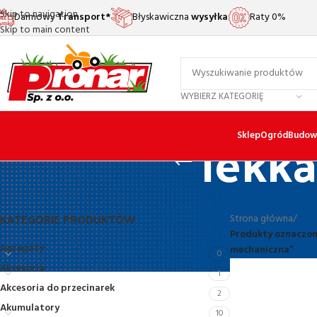
Skip to navigation
Darmowy
Transport*
Błyskawiczna
wysyłka
Raty 0%
Skip to main content
WYBIERZ KATEGORIĘ
lekk
Sklep
Ogród
Budow
KATEGORIE PRODUKTÓW
Strona główna
/
Produkty oznaczon
Agregaty
mechaniczna”
0
Akcesoria
1
Akcesoria do przecinarek
2
Akumulatory
10