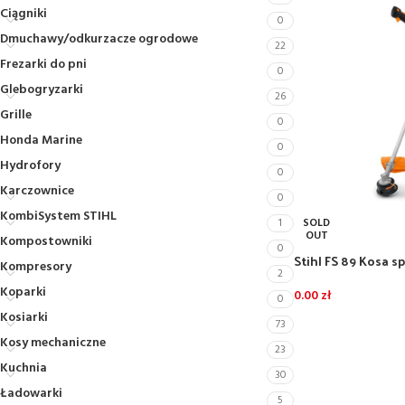
Ciągniki
0
Dmuchawy/odkurzacze ogrodowe
22
Frezarki do pni
0
Glebogryzarki
26
Grille
0
Honda Marine
0
Hydrofory
0
Karczownice
0
KombiSystem STIHL
SOLD
1
OUT
Kompostowniki
0
Stihl FS 89 Kosa s
Kompresory
2
Koparki
0.00
zł
0
Kosiarki
73
Kosy mechaniczne
23
Kuchnia
30
Ładowarki
5