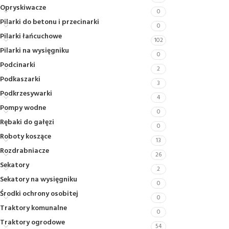
Opryskiwacze
0
Pilarki do betonu i przecinarki
0
Pilarki łańcuchowe
102
Pilarki na wysięgniku
0
Podcinarki
2
Podkaszarki
3
Podkrzesywarki
4
Pompy wodne
0
Rębaki do gałęzi
0
Roboty koszące
13
Rozdrabniacze
26
Sekatory
2
Sekatory na wysięgniku
0
Środki ochrony osobitej
0
Traktory komunalne
0
Traktory ogrodowe
54