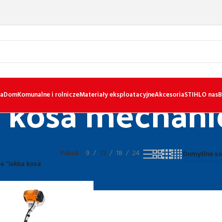
a kosa mechani
a
Dom
Komunalne i rolnicze
Materiały eksploatacyjne
Akcesoria
STIHL
O nas
B
Pokaż
9
12
18
24
e “lekka kosa